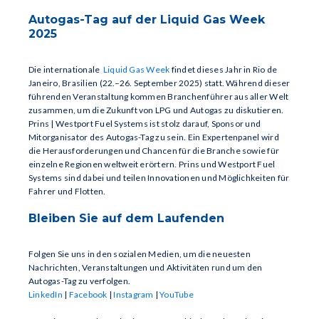
Autogas-Tag auf der Liquid Gas Week
2025
Die internationale
Liquid Gas Week
findet dieses Jahr in Rio de
Janeiro, Brasilien (22.–26. September 2025) statt. Während dieser
führenden Veranstaltung kommen Branchenführer aus aller Welt
zusammen, um die Zukunft von LPG und Autogas zu diskutieren.
Prins | Westport Fuel Systems ist stolz darauf, Sponsor und
Mitorganisator des Autogas-Tag zu sein. Ein Expertenpanel wird
die Herausforderungen und Chancen für die Branche sowie für
einzelne Regionen weltweit erörtern. Prins und Westport Fuel
Systems sind dabei und teilen Innovationen und Möglichkeiten für
Fahrer und Flotten.
Bleiben Sie auf dem Laufenden
Folgen Sie uns in den sozialen Medien, um die neuesten
Nachrichten, Veranstaltungen und Aktivitäten rund um den
Autogas-Tag zu verfolgen.
LinkedIn
|
Facebook
|
Instagram
|
YouTube