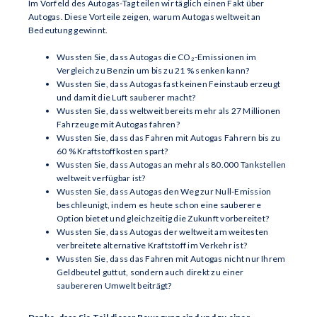
Im Vorfeld des Autogas-Tag teilen wir täglich einen Fakt über
Autogas. Diese Vorteile zeigen, warum Autogas weltweit an
Bedeutung gewinnt.
Wussten Sie, dass Autogas die CO₂-Emissionen im
Vergleich zu Benzin um bis zu 21 % senken kann?
Wussten Sie, dass Autogas fast keinen Feinstaub erzeugt
und damit die Luft sauberer macht?
Wussten Sie, dass weltweit bereits mehr als 27 Millionen
Fahrzeuge mit Autogas fahren?
Wussten Sie, dass das Fahren mit Autogas Fahrern bis zu
60 % Kraftstoffkosten spart?
Wussten Sie, dass Autogas an mehr als 80.000 Tankstellen
weltweit verfügbar ist?
Wussten Sie, dass Autogas den Weg zur Null-Emission
beschleunigt, indem es heute schon eine sauberere
Option bietet und gleichzeitig die Zukunft vorbereitet?
Wussten Sie, dass Autogas der weltweit am weitesten
verbreitete alternative Kraftstoff im Verkehr ist?
Wussten Sie, dass das Fahren mit Autogas nicht nur Ihrem
Geldbeutel guttut, sondern auch direkt zu einer
saubereren Umwelt beiträgt?