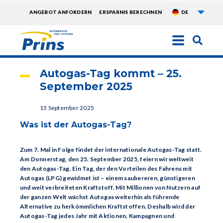
Weite
TOPMENU
ANGEBOT ANFORDERN
ERSPARNIS BERECHNEN
DE
EXTRA
Direkt
zum
Inhalt
Autogas-Tag kommt – 25.
September 2025
15 September 2025
Was ist der Autogas-Tag?
Zum 7. Mal in Folge findet der internationale Autogas-Tag statt.
Am Donnerstag, den 25. September 2025, feiern wir weltweit
den Autogas-Tag. Ein Tag, der den Vorteilen des Fahrens mit
Autogas (LPG) gewidmet ist – einem saubereren, günstigeren
und weit verbreiteten Kraftstoff. Mit Millionen von Nutzern auf
der ganzen Welt wächst Autogas weiterhin als führende
Alternative zu herkömmlichen Kraftstoffen. Deshalb wird der
Autogas-Tag jedes Jahr mit Aktionen, Kampagnen und