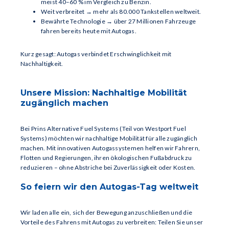
meist 40–60 % im Vergleich zu Benzin.
Weit verbreitet → mehr als 80.000 Tankstellen weltweit.
Bewährte Technologie → über 27 Millionen Fahrzeuge
fahren bereits heute mit Autogas.
Kurz gesagt: Autogas verbindet Erschwinglichkeit mit
Nachhaltigkeit.
Unsere Mission: Nachhaltige Mobilität
zugänglich machen
Bei Prins Alternative Fuel Systems (Teil von Westport Fuel
Systems) möchten wir nachhaltige Mobilität für alle zugänglich
machen. Mit innovativen Autogassystemen helfen wir Fahrern,
Flotten und Regierungen, ihren ökologischen Fußabdruck zu
reduzieren – ohne Abstriche bei Zuverlässigkeit oder Kosten.
So feiern wir den Autogas-Tag weltweit
Wir laden alle ein, sich der Bewegung anzuschließen und die
Vorteile des Fahrens mit Autogas zu verbreiten: Teilen Sie unser